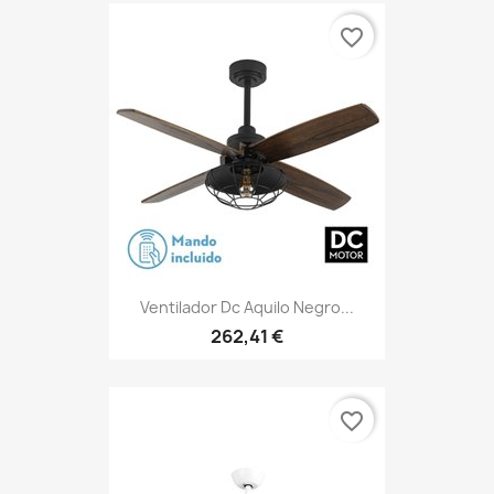
favorite_border
Ventilador Dc Aquilo Negro...
262,41 €
favorite_border