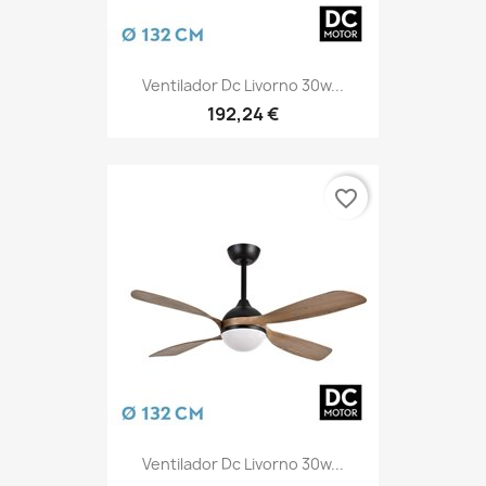
Ventilador Dc Livorno 30w...
192,24 €
favorite_border
Ventilador Dc Livorno 30w...