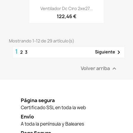
Ventilador Dc Ciro 2xe27...
122,46 €
Mostrando 1-12 de 29 artículo(s)
1

Siguiente
2
3
Volver arriba

Página segura
Certificado SSL en toda la web
Envío
A toda la península y Baleares
Pago Seguro