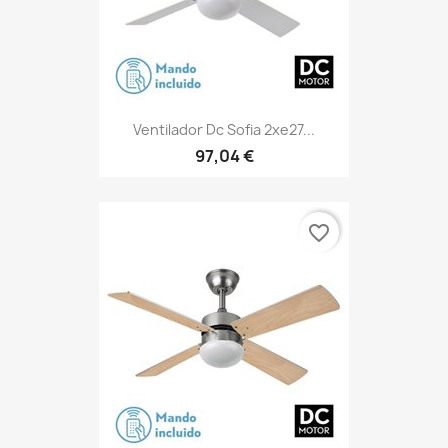
Ventilador Dc Sofia 2xe27...
97,04 €
favorite_border