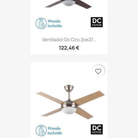
Ventilador Dc Ciro 2xe27...
122,46 €
favorite_border