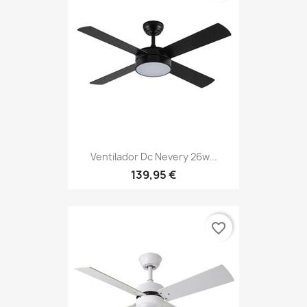
Ventilador Dc Nevery 26w...
139,95 €
favorite_border