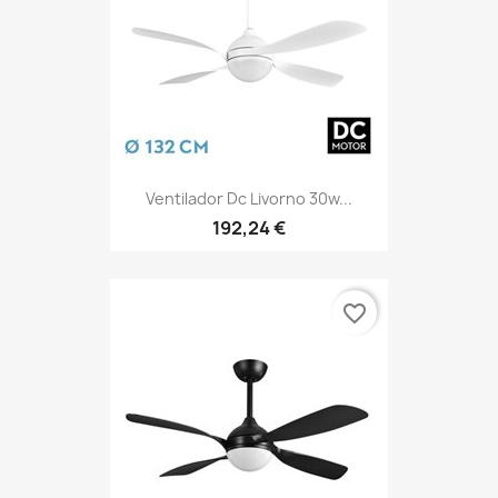
Ventilador Dc Livorno 30w...
192,24 €
favorite_border