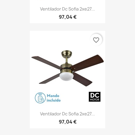
Ventilador Dc Sofia 2xe27...
97,04 €
favorite_border
Ventilador Dc Sofia 2xe27...
97,04 €