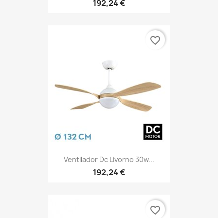
192,24 €
favorite_border
Ventilador Dc Livorno 30w...
192,24 €
favorite_border