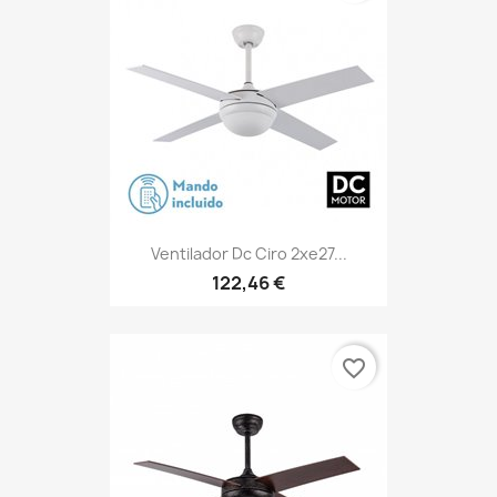
Ventilador Dc Ciro 2xe27...
122,46 €
favorite_border