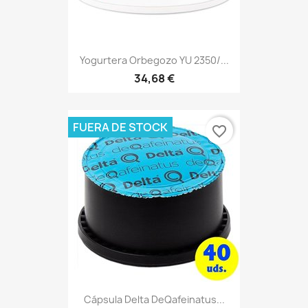
Yogurtera Orbegozo YU 2350/...
34,68 €
FUERA DE STOCK
favorite_border
Cápsula Delta DeQafeinatus...