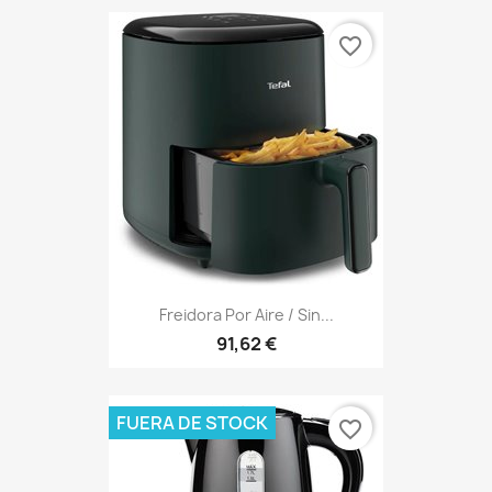
favorite_border
Freidora Por Aire / Sin...
91,62 €
FUERA DE STOCK
favorite_border