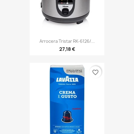
Arrocera Tristar RK-6126/...
27,18 €
favorite_border