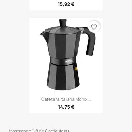
15,92 €
favorite_border
Cafetera Italiana Monix...
14,75 €
Mostrando 1-8 de 8 artículo(s)