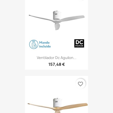
Ventilador Dc Aguilon...
157,48 €
favorite_border