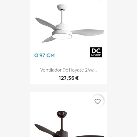
Ventilador Dc Hayate 24w...
127,56 €
favorite_border