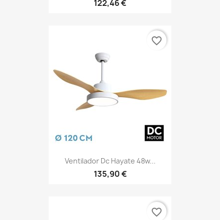
122,46 €
favorite_border
Ventilador Dc Hayate 48w...
135,90 €
favorite_border