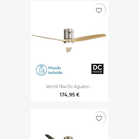
favorite_border
Ventil 18w Dc Aguilon...
174,95 €
favorite_border