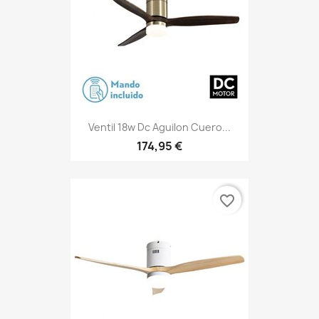
Ventil 18w Dc Aguilon Cuero...
174,95 €
favorite_border