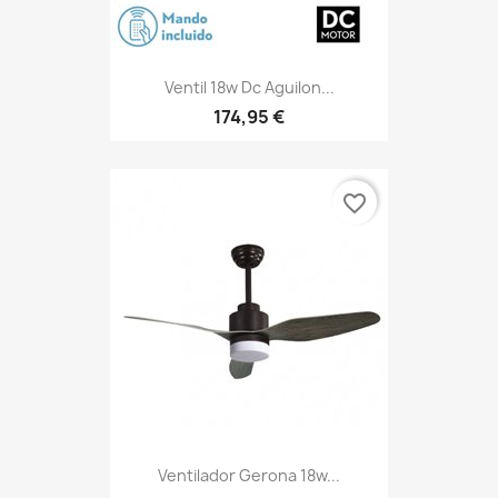
Ventil 18w Dc Aguilon...
174,95 €
favorite_border
Ventilador Gerona 18w...