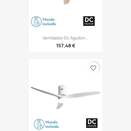
Ventilador Dc Aguilon...
157,48 €
favorite_border