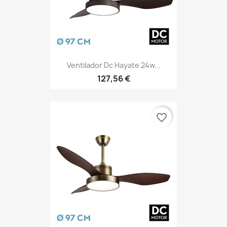
Ventilador Dc Hayate 24w...
127,56 €
favorite_border