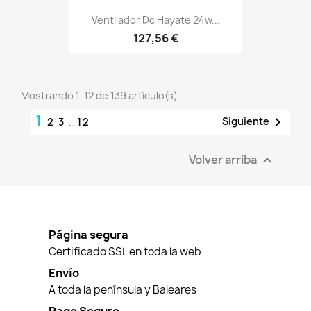
Ventilador Dc Hayate 24w...
127,56 €
Mostrando 1-12 de 139 artículo(s)
1

Siguiente
2
3
…
12
Volver arriba

Página segura
Certificado SSL en toda la web
Envío
A toda la península y Baleares
Pago Seguro