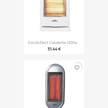
Estufa Elect.candente 1200w...
31,44 €
favorite_border