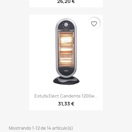
26,20 €
favorite_border
Estufa Elect.candente 1200w...
31,33 €
Mostrando 1-12 de 14 artículo(s)