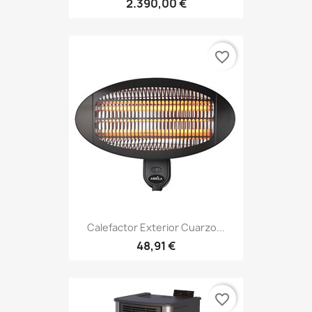
2.390,00 €
favorite_border
Calefactor Exterior Cuarzo...
48,91 €
favorite_border