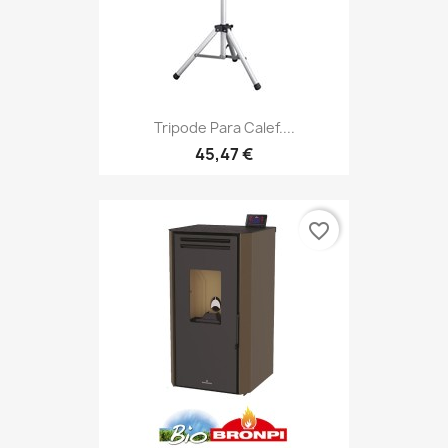
Tripode Para Calef....
45,47 €
favorite_border