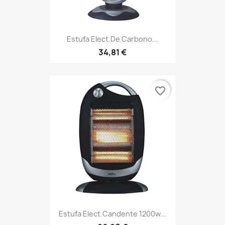
Estufa Elect.de Carbono...
34,81 €
favorite_border
Estufa Elect.candente 1200w...