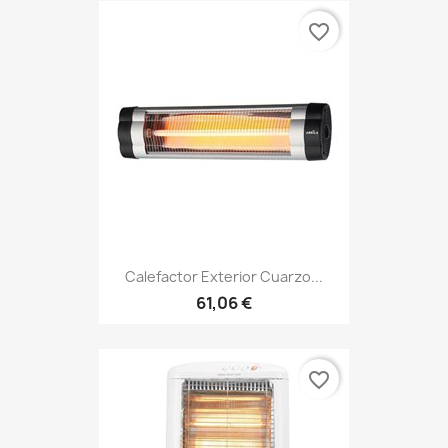
favorite_border
Calefactor Exterior Cuarzo...
61,06 €
favorite_border