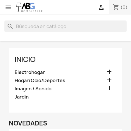
shopping_cart


(0)
search
INICIO

Electrohogar

Hogar/Ocio/Deportes

Imagen / Sonido
Jardin
NOVEDADES