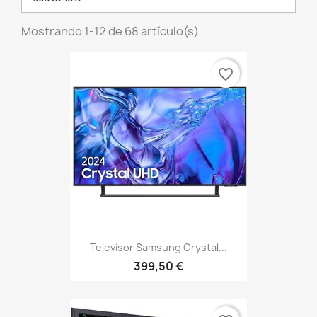
Mostrando 1-12 de 68 artículo(s)
favorite_border
Televisor Samsung Crystal...
399,50 €