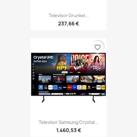
Televisor Grunkel...
237,66 €
favorite_border
Televisor Samsung Crystal...
1.460,53 €