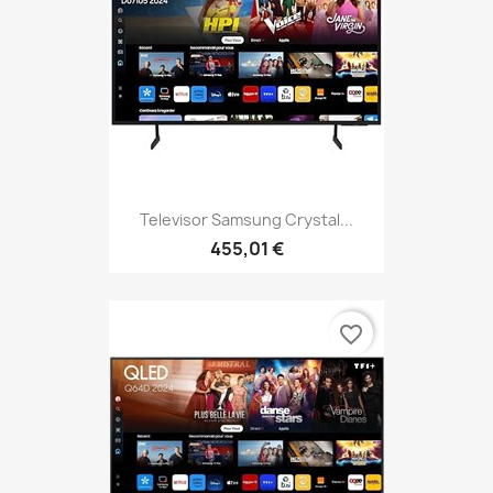
Televisor Samsung Crystal...
455,01 €
favorite_border