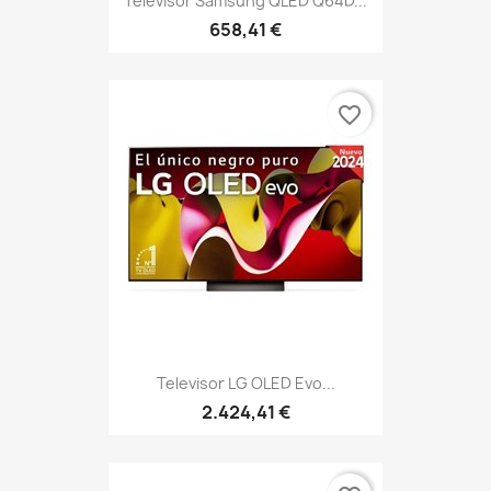
Televisor Samsung QLED Q64D...
658,41 €
favorite_border
Televisor LG OLED Evo...
2.424,41 €