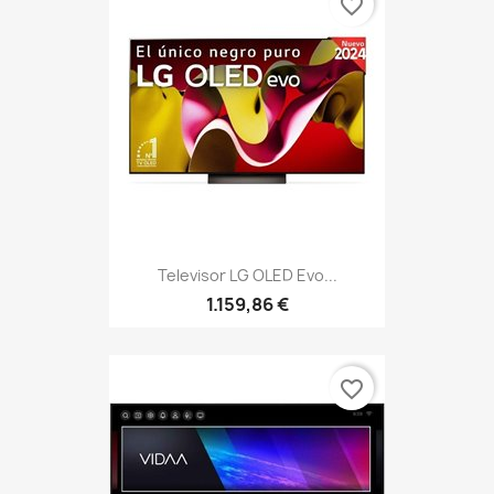
favorite_border
Televisor LG OLED Evo...
1.159,86 €
favorite_border