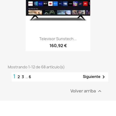
Televisor Sunstech...
160,92 €
Mostrando 1-12 de 68 artículo(s)
1

Siguiente
2
3
…
6
Volver arriba
