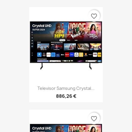
favorite_border
Televisor Samsung Crystal...
886,26 €
favorite_border