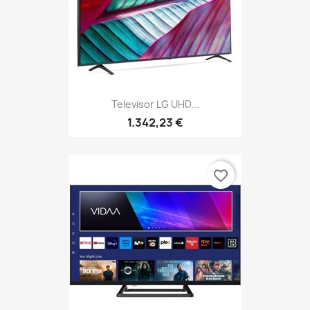
Televisor LG UHD...
1.342,23 €
favorite_border