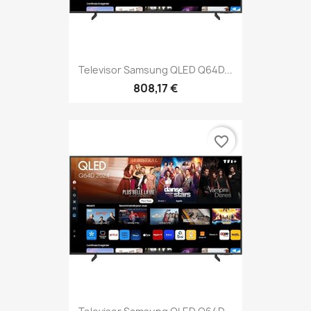
Televisor Samsung QLED Q64D...
808,17 €
favorite_border