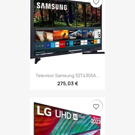
favorite_border
Televisor Samsung 32T4305A...
275,03 €
favorite_border