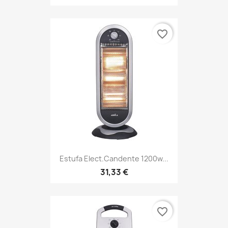
favorite_border
Estufa Elect.candente 1200w...
31,33 €
favorite_border