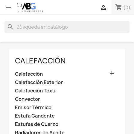
shopping_cart


(0)
search
CALEFACCIÓN

Calefacción
Calefacción Exterior
Calefacción Textil
Convector
Emisor Térmico
Estufa Candente
Estufas de Cuarzo
Radiadores de Aceite