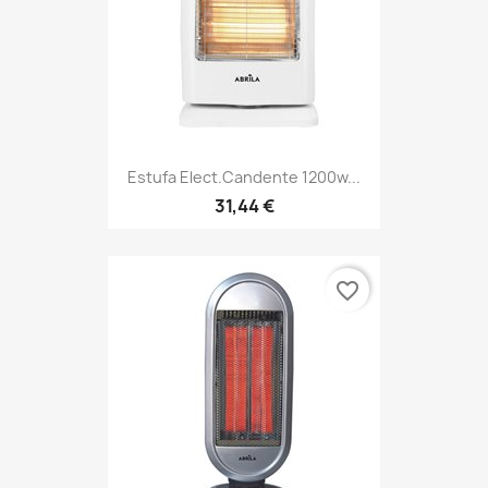
Estufa Elect.candente 1200w...
31,44 €
favorite_border