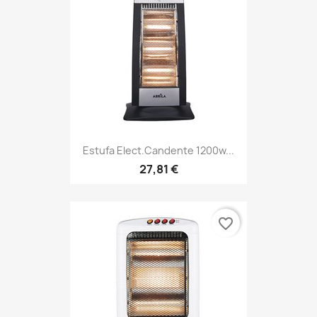
Estufa Elect.candente 1200w...
27,81 €
favorite_border