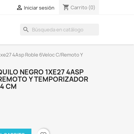
shopping_cart

Carrito
(0)
Iniciar sesión
search
 1xe27 4Asp Roble 6Veloc C/Remoto Y
QUILO NEGRO 1XE27 4ASP
/REMOTO Y TEMPORIZADOR
,4 CM