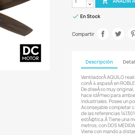

AÑADIR 

En Stock
Compartir
Descripción
Detal
VentiladorÂ AQUILO real
conÂ 4 aspasÂ en ROBLE
De diseÃ±o muy original, 
hace idÃ³neo para ambie
industriales. Posee un po
Aconsejable completar c
de las referencias 14130
estÃ©tica.Â
Tiene una m
metros, con DOS MEDIDAS 
Viene con mando a dist