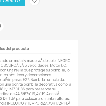
favorite_border
AL CARRITO
les del producto
izado en metal y ma
deraÂ de color NEGRO
 OSCUROÂ yÂ 6 velocidades. Motor DC.
con una rejilla que protege su bombilla, lo
ntes rÃºsticos y decoraciones
rtalÃ¡mparas E27. Bombilla no incluida.
on una bonita bombilla decorativa como la
1181 y 141301186 para preservar su
edida de 44,5/57x119,4x119,4 centÃ­
DE TIJA para colocar a distintas alturas.
ancia INCLUIDO Y TEMPORIZADOR 1/2/4H.Â