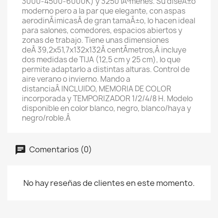
3000-4500-6000K) y 3250 lÃºmenes. Su diseÃ±o
moderno pero a la par que elegante, con aspas
aerodinÃ¡micasÂ de gran tamaÃ±o, lo hacen ideal
para salones, comedores, espacios abiertos y
zonas de trabajo. Tiene unas dimensiones
deÂ 39,2x51,7x132x132
Â centÃ­metros,Â incluye
dos medidas de TIJA (12,5 cm y 25 cm), lo que
permite adaptarlo a distintas alturas. Control de
aire verano o invierno. Mando a
distanciaÂ INCLUIDO, MEMORIA DE COLOR
incorporada y TEMPORIZADOR 1/2/4/8 H. Modelo
disponible en color blanco, negro, blanco/haya y
negro/roble.Â
Comentarios (0)
No hay reseñas de clientes en este momento.