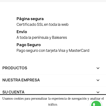
Página segura
Certificado SSL en toda la web
Envío
A toda la península y Baleares
Pago Seguro
Pago seguro con tarjeta Visa y MasterCard
PRODUCTOS

NUESTRA EMPRESA

SU CUENTA

Usamos cookies para personalizar la experiencia de navegación y analizar el
INFORMACIÓN DE LA WEB
keyboard_arrow_down
tráfico.