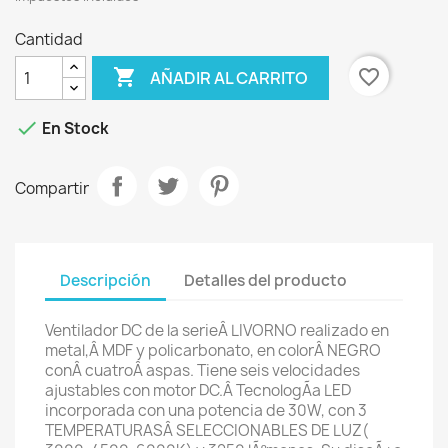
Cantidad

favorite_border
AÑADIR AL CARRITO

En Stock
Compartir
Descripción
Detalles del producto
Ventilador DC de la serieÂ LIVORNO realizado en
metal,Â MDF y policarbonato, en colorÂ NEGRO
conÂ cuatroÂ aspas. Tiene seis velocidades
ajustables con motor DC.Â TecnologÃ­a LED
incorporada con una potencia de 30W, con 3
TEMPERATURASÂ SELECCIONABLES DE LUZ(