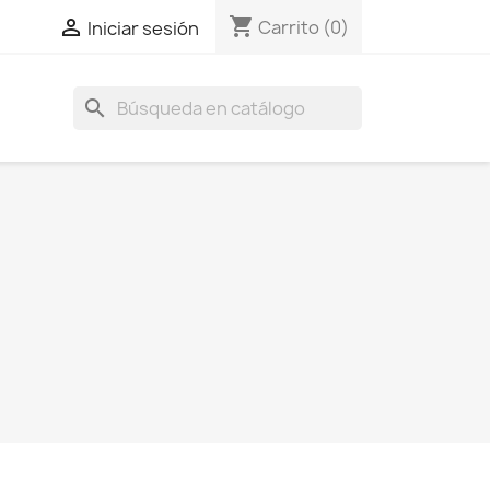
shopping_cart

Carrito
(0)
Iniciar sesión
search